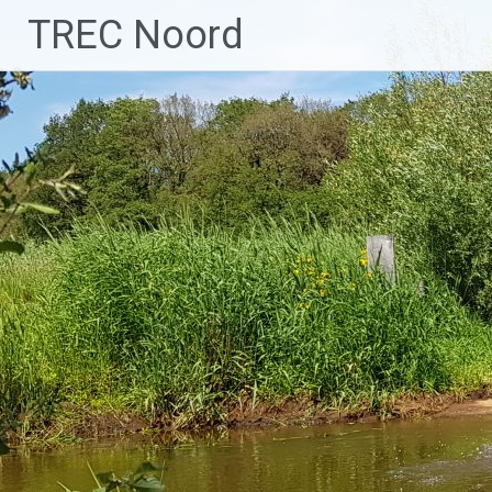
Ga
TREC Noord
naar
de
inhoud