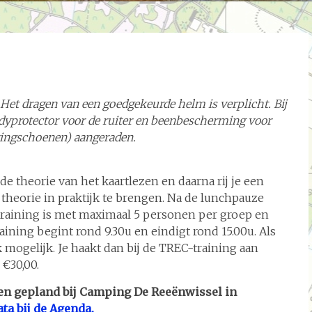
. Het dragen van een goedgekeurde helm is verplicht. Bij
dyprotector voor de ruiter en beenbescherming voor
ringschoenen) aangeraden.
e theorie van het kaartlezen en daarna rij je een
heorie in praktijk te brengen. Na de lunchpauze
raining is met maximaal 5 personen per groep en
raining begint rond 9.30u en eindigt rond 15.00u. Als
k mogelijk. Je haakt dan bij de TREC-training aan
 €30,00.
gen gepland bij Camping De Reeënwissel in
ta bij de Agenda.