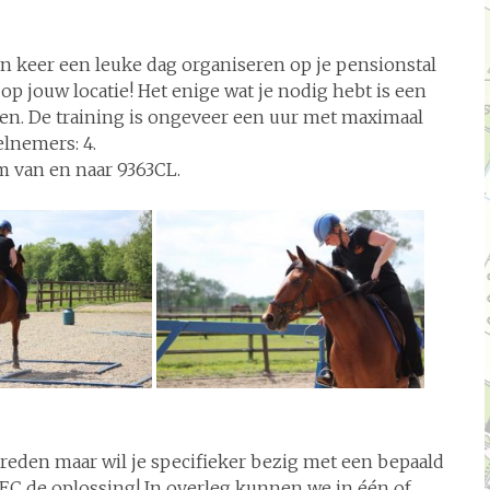
en keer een leuke dag organiseren op je pensionstal
p jouw locatie! Het enige wat je nodig hebt is een
sen. De training is ongeveer een uur met maximaal
elnemers: 4.
km van en naar 9363CL.
ereden maar wil je specifieker bezig met een bepaald
REC de oplossing! In overleg kunnen we in één of