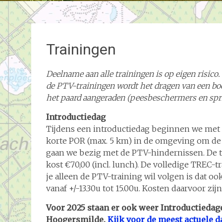
Trainingen
Deelname aan alle trainingen is op eigen risico
de PTV-trainingen wordt het dragen van een bo
het paard aangeraden (peesbeschermers en sp
Introductiedag
Tijdens een introductiedag beginnen we met d
korte POR (max. 5 km) in de omgeving om de t
gaan we bezig met de PTV-hindernissen. De t
kost €70,00 (incl. lunch). De volledige TREC-t
je alleen de PTV-training wil volgen is dat oo
vanaf +/-13.30u tot 15.00u. Kosten daarvoor zijn
Voor 2025 staan er ook weer Introductieda
Hoogersmilde.
Kijk voor de meest actuele da