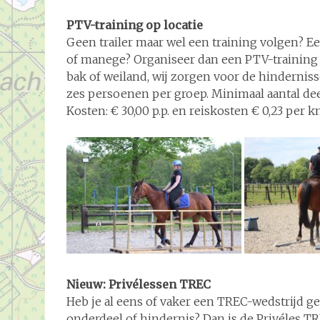
PTV-training op locatie
Geen trailer maar wel een training volgen? E
of manege? Organiseer dan een PTV-training o
bak of weiland, wij zorgen voor de hindernis
zes persoenen per groep. Minimaal aantal de
Kosten: € 30,00 p.p. en reiskosten € 0,23 per 
Nieuw: Privélessen TREC
Heb je al eens of vaker een TREC-wedstrijd g
onderdeel of hindernis? Dan is de Privéles T