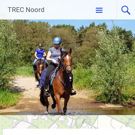
Ga
TREC Noord
naar
de
inhoud